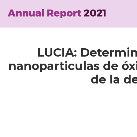
Skip
to
main
content
LUCIA: Determina
nanoparticulas de óx
de la d